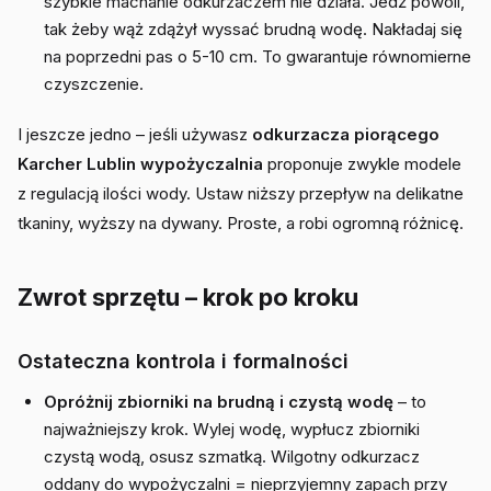
szybkie machanie odkurzaczem nie działa. Jedź powoli,
tak żeby wąż zdążył wyssać brudną wodę. Nakładaj się
na poprzedni pas o 5-10 cm. To gwarantuje równomierne
czyszczenie.
I jeszcze jedno – jeśli używasz
odkurzacza piorącego
Karcher Lublin wypożyczalnia
proponuje zwykle modele
z regulacją ilości wody. Ustaw niższy przepływ na delikatne
tkaniny, wyższy na dywany. Proste, a robi ogromną różnicę.
Zwrot sprzętu – krok po kroku
Ostateczna kontrola i formalności
Opróżnij zbiorniki na brudną i czystą wodę
– to
najważniejszy krok. Wylej wodę, wypłucz zbiorniki
czystą wodą, osusz szmatką. Wilgotny odkurzacz
oddany do wypożyczalni = nieprzyjemny zapach przy