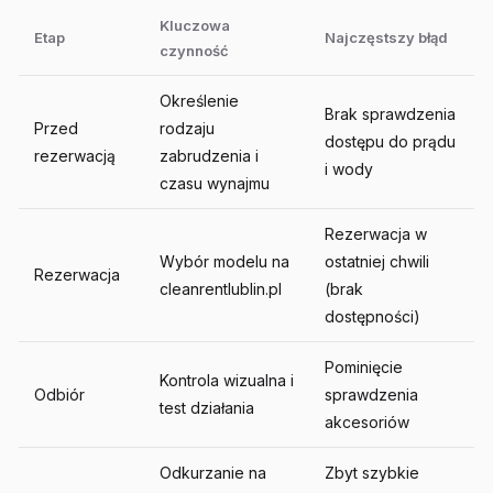
Kluczowa
Etap
Najczęstszy błąd
czynność
Określenie
Brak sprawdzenia
Przed
rodzaju
dostępu do prądu
rezerwacją
zabrudzenia i
i wody
czasu wynajmu
Rezerwacja w
Wybór modelu na
ostatniej chwili
Rezerwacja
cleanrentlublin.pl
(brak
dostępności)
Pominięcie
Kontrola wizualna i
Odbiór
sprawdzenia
test działania
akcesoriów
Odkurzanie na
Zbyt szybkie