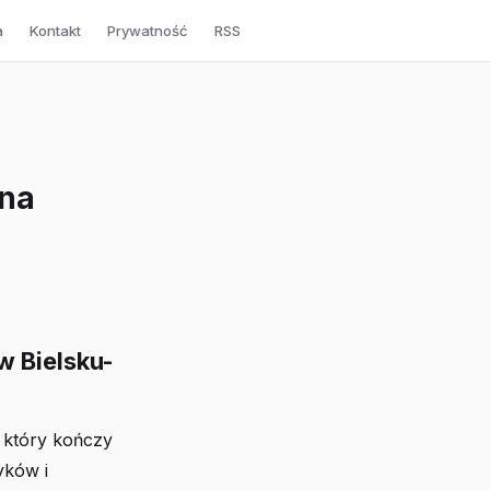
a
Kontakt
Prywatność
RSS
 na
w Bielsku-
 który kończy
yków i