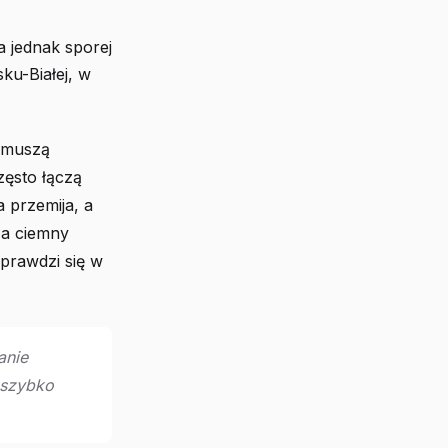
 jednak sporej
ku-Białej, w
– muszą
ęsto łączą
 przemija, a
 a ciemny
sprawdzi się w
anie
 szybko