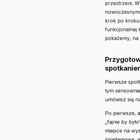
przestrzeni. W
nowoczesnymi 
krok po kroku
funkcjonalnej
pokażemy, na
Przygotow
spotkanie
Pierwsze spotk
tym sensowniej
umówisz się na
Po pierwsze,
„fajnie by by
miejsce na wys
śniadaniowa, 