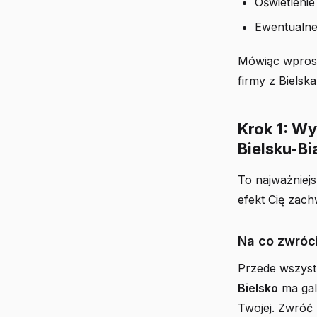
Oświetleni
Ewentualne
Mówiąc wprost:
firmy z Bielsk
Krok 1: W
Bielsku-Bi
To najważniejs
efekt Cię zach
Na co zwróc
Przede wszyst
Bielsko
ma gal
Twojej. Zwróć