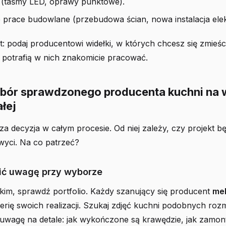
e (taśmy LED, oprawy punktowe).
 prace budowlane (przebudowa ścian, nowa instalacja elek
 podaj producentowi widełki, w których chcesz się zmieśc
a potrafią w nich znakomicie pracować.
ybór sprawdzonego producenta kuchni na
ałej
za decyzja w całym procesie. Od niej zależy, czy projekt bę
wyci. Na co patrzeć?
ić uwagę przy wyborze
kim, sprawdź portfolio. Każdy szanujący się producent
meb
erię swoich realizacji. Szukaj zdjęć kuchni podobnych roz
 uwagę na detale: jak wykończone są krawędzie, jak zamo