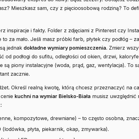
asz? Mieszkasz sam, czy z pięcioosobową rodziną? To defi
rz inspiracje i fakty. Folder z zdjęciami z Pinterest czy Ins
e to za mało. Jeśli masz próbki farb, płytek czy podłóg – za
 są jednak
dokładne wymiary pomieszczenia
. Zmierz wszy
ć od podłogi do sufitu, odległości od okien, drzwi, kalory
ie są piony instalacyjne (woda, prąd, gaz, wentylacja). To s
tant zacznie.
dżet. Określ realną kwotę, którą chcesz przeznaczyć na cał
 cenie
kuchni na wymiar Bielsko-Biała
musisz uwzględnić n
:
ienne, kompozytowe, drewniane) – to często osobna, znac
(lodówka, płyta, piekarnik, okap, zmywarka).