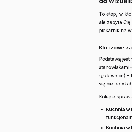
do wizuali
To etap, w któ
ale zapyta Cię
piekarnik na 
Kluczowe za
Podstawą jest
stanowiskami 
(gotowanie) – b
się nie potyka
Kolejna sprawa
Kuchnia w 
funkcjonaln
Kuchnia w 