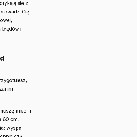
tykają się z
prowadzi Cię
owej,
 błędów i
ed
rzygotujesz,
 zanim
„muszę mieć” i
a 60 cm,
ia: wyspa
ennie czy