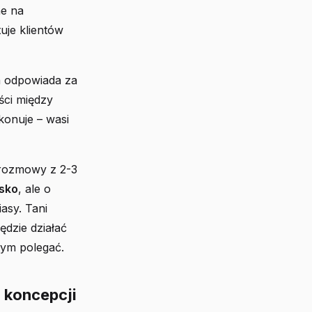
ne na
uje klientów
ma odpowiada za
ści między
konuje – wasi
e rozmowy z 2-3
lsko
, ale o
asy. Tani
ędzie działać
tym polegać.
d koncepcji