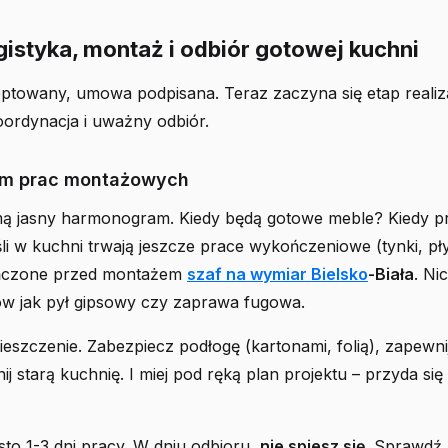
gistyka, montaż i odbiór gotowej kuchni
ptowany, umowa podpisana. Teraz zaczyna się etap realiza
oordynacja i uważny odbiór.
m prac montażowych
rmą jasny harmonogram. Kiedy będą gotowe meble? Kiedy p
i w kuchni trwają jeszcze prace wykończeniowe (tynki, pły
ńczone przed montażem
szaf na wymiar Bielsko
-Biała
. Ni
w jak pył gipsowy czy zaprawa fugowa.
eszczenie. Zabezpiecz podłogę (kartonami, folią), zapewn
ij starą kuchnię. I miej pod ręką plan projektu – przyda si
to 1-3 dni pracy. W dniu odbioru,
nie spiesz się
. Sprawdź