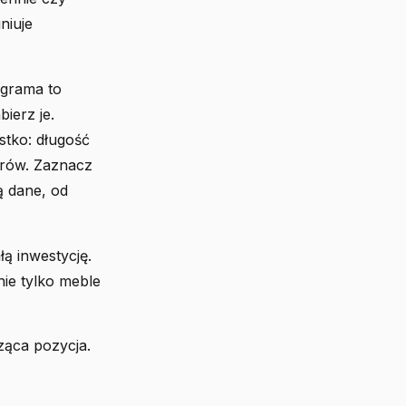
niuje
tagrama to
bierz je.
stko: długość
ferów. Zaznacz
ą dane, od
ą inwestycję.
ie tylko meble
ząca pozycja.