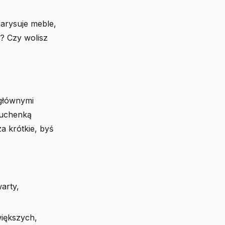
narysuje meble,
i? Czy wolisz
 głównymi
kuchenką
za krótkie, byś
arty,
większych,