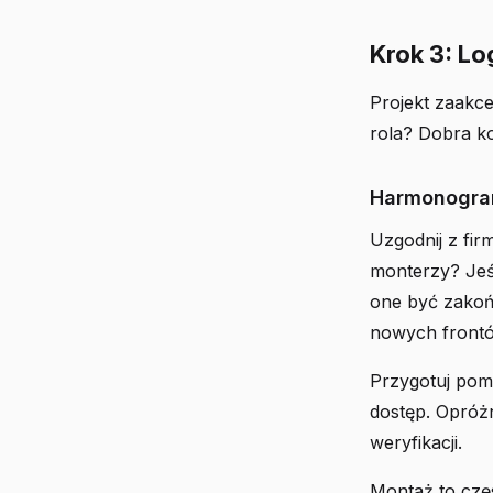
Krok 3: Lo
Projekt zaakce
rola? Dobra k
Harmonogra
Uzgodnij z fi
monterzy? Jeśl
one być zako
nowych frontó
Przygotuj pomi
dostęp. Opróżn
weryfikacji.
Montaż to częs