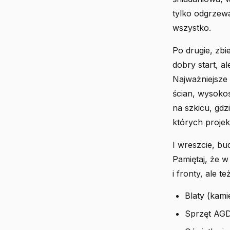
tylko odgrzew
wszystko.
Po drugie, zbie
dobry start, al
Najważniejsze
ścian, wysokoś
na szkicu, gdz
których projek
I wreszcie, bu
Pamiętaj, że w
i fronty, ale też
Blaty (kam
Sprzęt AGD 