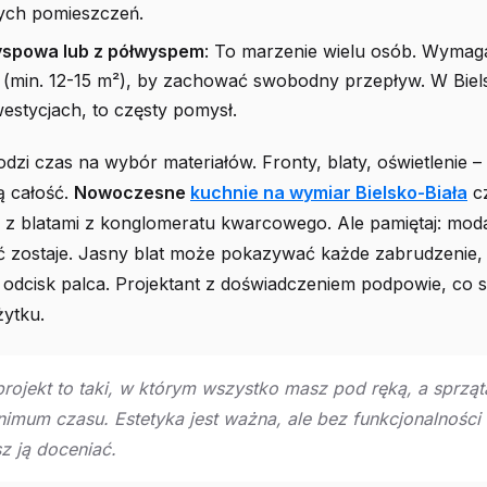
ch pomieszczeń.
yspowa lub z półwyspem
: To marzenie wielu osób. Wymaga
 (min. 12-15 m²), by zachować swobodny przepływ. W Biels
estycjach, to częsty pomysł.
zi czas na wybór materiałów. Fronty, blaty, oświetlenie 
ą całość.
Nowoczesne
kuchnie na wymiar Bielsko-Biała
cz
 z blatami z konglomeratu kwarcowego. Ale pamiętaj: moda
ć zostaje. Jasny blat może pokazywać każde zabrudzenie,
 odcisk palca. Projektant z doświadczeniem podpowie, co 
ytku.
projekt to taki, w którym wszystko masz pod ręką, a sprząt
nimum czasu. Estetyka jest ważna, ale bez funkcjonalności
z ją doceniać.