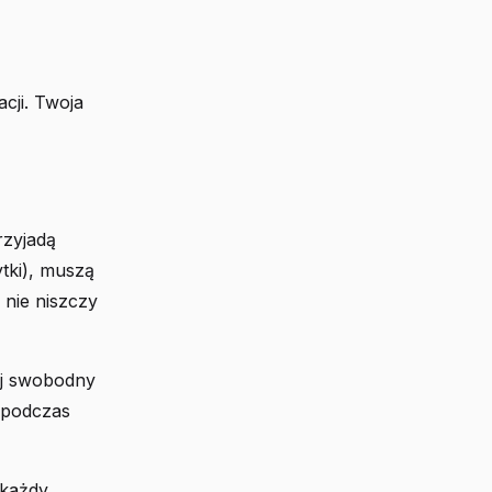
cji. Twoja
rzyjadą
tki), muszą
c nie niszczy
ij swobodny
ę podczas
 każdy