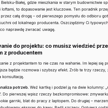
 Bielsku-Białej, gdzie mieszkania w starym budownictwie spo
loftami, to dopasowanie jest kluczowe. Ten poradnik prze
 przez całą drogę – od pierwszego pomysłu do odbioru got
 kuchni od lokalnego producenta. Oszczędzimy Ci typowych
 co naprawdę zwracać uwagę.
anie do projektu: co musisz wiedzieć prz
m z producentem
anie z projektantem to nie czas na wahanie. Im lepiej się p
sza będzie rozmowa i szybszy efekt. Zrób te trzy rzeczy,
 konsultację.
analiza potrzeb
. Weź kartkę i podziel ją na dwie kolumny: 
ło”. Do pierwszej wpisz rzeczy bezkompromisowe: zmywark
okie garnki, blat do pracy z laptopem. Do drugiej – marzen
wbudowany ekspres do kawy. Bądź szczery. Gotujesz codzi