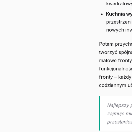
kwadratowy
Kuchnia w
przestrzeni
nowych inw
Potem przychod
tworzyć spójn
matowe fronty
funkcjonalnoś
fronty – każdy
codziennym uż
Najlepszy 
zajmuje mi
przestanies