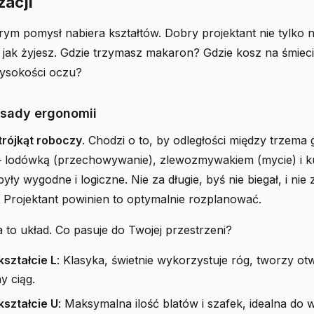
zacji
rym pomysł nabiera kształtów. Dobry projektant nie tylko 
, jak żyjesz. Gdzie trzymasz makaron? Gdzie kosz na śmiec
wysokości oczu?
sady ergonomii
trójkąt roboczy
. Chodzi o to, by odległości między trzema
– lodówką (przechowywanie), zlewozmywakiem (mycie) i 
yły wygodne i logiczne. Nie za długie, byś nie biegał, i nie 
ł. Projektant powinien to optymalnie rozplanować.
 to układ. Co pasuje do Twojej przestrzeni?
kształcie L
: Klasyka, świetnie wykorzystuje róg, tworzy otw
y ciąg.
kształcie U
: Maksymalna ilość blatów i szafek, idealna do 