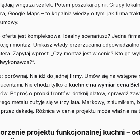
glądają wnętrza szafek. Potem poszukaj opinii. Grupy lokal
a, Google Maps – to kopalnia wiedzy o tym, jak firma trakt
 umowy.
e oferta jest kompleksowa. Idealny scenariusz? Jedna fir
kcję i montaż. Unikasz wtedy przerzucania odpowiedzialno
tera. Zapytaj wprost: „Czy montaż jest w cenie? Kto go wy
odwykonawca?”.
cz: porównaj. Nie idź do jednej firmy. Umów się na wstępn
ucentami. Nie chodzi tylko o
kuchnie na wymiar cena Bie
łów. Poproś o próbki frontów, dotknij blatów, sprawdź zawi
iego metalu zużyje się w trzy lata. Markowy, z tłumikiem, b
e przez dekadę. Różnica w cenie projektu może właśnie na 
orzenie projektu funkcjonalnej kuchni – o