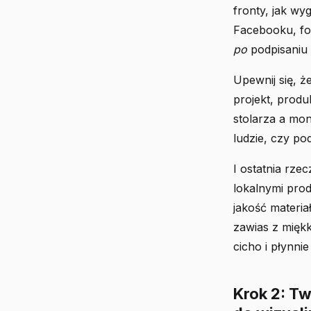
fronty, jak wy
Facebooku, for
po
podpisaniu
Upewnij się, ż
projekt, produ
stolarza a mon
ludzie, czy p
I ostatnia rze
lokalnymi prod
jakość materia
zawias z miękk
cicho i płynni
Krok 2: Tw