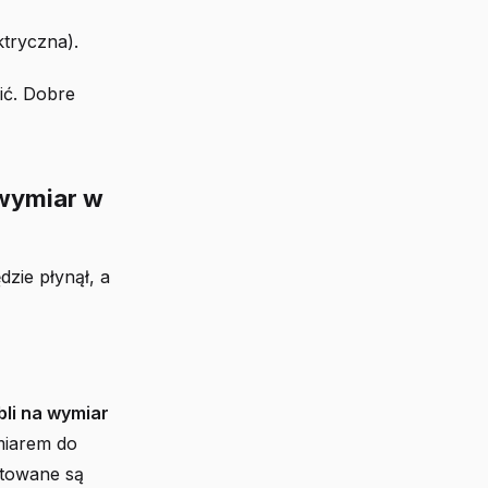
tryczna).
ić. Dobre
 wymiar w
dzie płynął, a
li na wymiar
miarem do
ntowane są