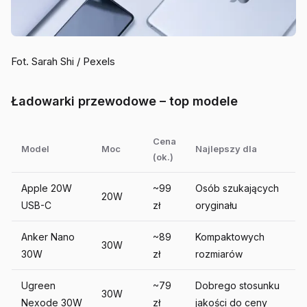
Fot. Sarah Shi / Pexels
Ładowarki przewodowe – top modele
Cena
Model
Moc
Najlepszy dla
(ok.)
Apple 20W
~99
Osób szukających
20W
USB-C
zł
oryginału
Anker Nano
~89
Kompaktowych
30W
30W
zł
rozmiarów
Ugreen
~79
Dobrego stosunku
30W
Nexode 30W
zł
jakości do ceny