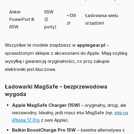
Anker
65W
~139
Ładowania wielu
PowerPort III
(2
zł
urządzeń
65W
porty)
Wszystkie te modele znajdziesz w
applegear.pl
–
sprawdzonym sklepie z akcesoriami do Apple. Mają szybką
wysyłkę i gwarancję oryginalności, co przy zakupie
elektroniki jest kluczowe.
Ładowarki MagSafe – bezprzewodowa
wygoda
Apple MagSafe Charger (15W)
– oryginalny, drogi, ale
niezawodny. Idealny, jeśli masz etui MagSafe (np.
etui na
iPhone 17 Pro
z serii Apple).
Belkin BoostCharge Pro 15W
– świetna alternatywa z